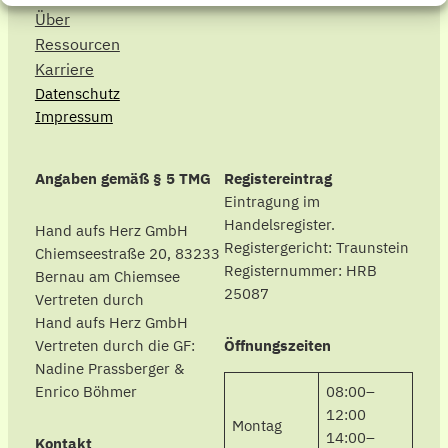
Über
Ressourcen
Karriere
Datenschutz
Impressum
Angaben gemäß § 5 TMG
Registereintrag
Eintragung im
Handelsregister.
Hand aufs Herz GmbH
Registergericht: Traunstein
Chiemseestraße 20, 83233
Registernummer: HRB
Bernau am Chiemsee
25087
Vertreten durch
Hand aufs Herz GmbH
Vertreten durch die GF:
Öffnungszeiten
Nadine Prassberger &
08:00–
Enrico Böhmer
12:00
Montag
14:00–
Kontakt